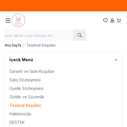
Tüm ürünlerde sepette %10 indirim
Favorilerim
Hesabım
Sepet
Ana Sayfa
Teslimat Koşulları
İçerik Menü
Garanti ve İade Koşulları
Satış Sözleşmesi
Üyelik Sözleşmesi
Gizlilik ve Güvenlik
Teslimat Koşulları
Hakkımızda
DESTEK