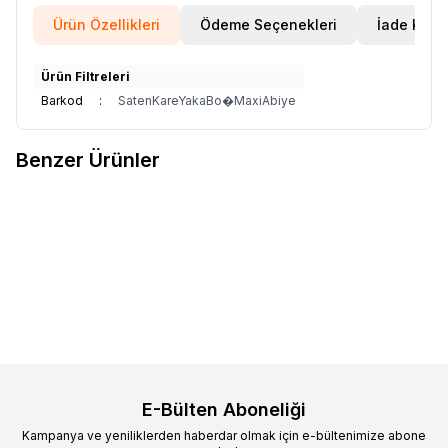
Ürün Özellikleri
Ödeme Seçenekleri
İade Koşul
Ürün Filtreleri
Barkod
:
SatenKareYakaBo�MaxiAbiye
Benzer Ürünler
Beyaz Kare Yaka Saten Maxi
%
10
Favorilere Ekle
Boy Hazır Boş Abiye ve Nikah
Elbisesi
4.900,00
TL
4.410,00
TL
Sepete Ekle
E-Bülten Aboneliği
Kampanya ve yeniliklerden haberdar olmak için e-bültenimize abone