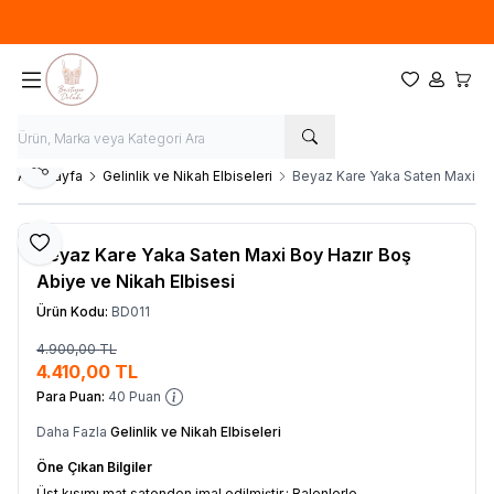
Tüm ürünlerde sepette %10 indirim
Favorilerim
Hesabım
Sepet
Paylaş
Ana Sayfa
Gelinlik ve Nikah Elbiseleri
Beyaz Kare Yaka Saten Maxi Boy
Favoriye Ekle
Beyaz Kare Yaka Saten Maxi Boy Hazır Boş
Abiye ve Nikah Elbisesi
Ürün Kodu:
BD011
4.900,00
TL
Sepete Ekle
4.410,00
TL
Para Puan:
40
Puan
Daha Fazla
Gelinlik ve Nikah Elbiseleri
Öne Çıkan Bilgiler
Üst kısımı mat satenden imal edilmiştir.; Balenlerle