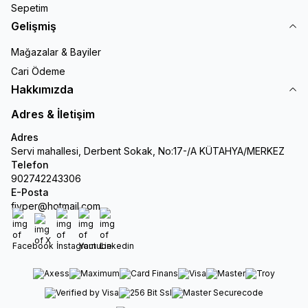
Sepetim
Gelişmiş
Mağazalar & Bayiler
Cari Ödeme
Hakkımızda
Adres & İletişim
Adres
Servi mahallesi, Derbent Sokak, No:17-/A KÜTAHYA/MERKEZ
Telefon
902742243306
E-Posta
fiyper@hotmail.com
Facebook
X
İnstagram
Youtube
Linkedin