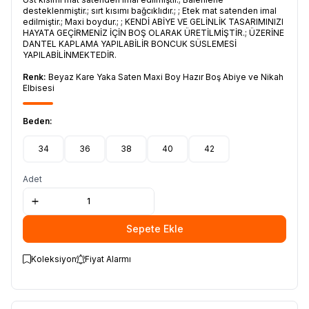
desteklenmiştir.; sırt kısımı bağcıklıdır.; ; Etek mat satenden imal
edilmiştir.; Maxi boydur.; ; KENDİ ABİYE VE GELİNLİK TASARIMINIZI
HAYATA GEÇİRMENİZ İÇİN BOŞ OLARAK ÜRETİLMİŞTİR.; ÜZERİNE
DANTEL KAPLAMA YAPILABİLİR BONCUK SÜSLEMESİ
YAPILABİLİNMEKTEDİR.
Renk:
Beyaz Kare Yaka Saten Maxi Boy Hazır Boş Abiye ve Nikah
Elbisesi
Beden:
34
36
38
40
42
Adet
Sepete Ekle
Koleksiyon
Fiyat Alarmı