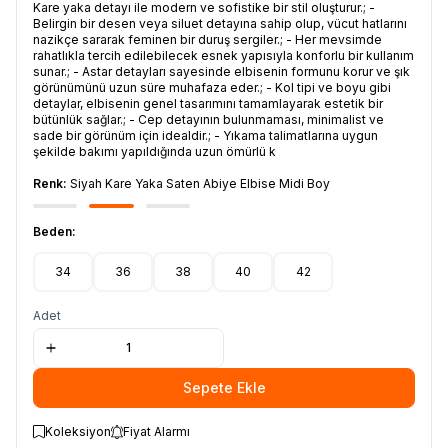
Kare yaka detayı ile modern ve sofistike bir stil oluşturur.; -
Belirgin bir desen veya siluet detayına sahip olup, vücut hatlarını
nazikçe sararak feminen bir duruş sergiler.; - Her mevsimde
rahatlıkla tercih edilebilecek esnek yapısıyla konforlu bir kullanım
sunar.; - Astar detayları sayesinde elbisenin formunu korur ve şık
görünümünü uzun süre muhafaza eder.; - Kol tipi ve boyu gibi
detaylar, elbisenin genel tasarımını tamamlayarak estetik bir
bütünlük sağlar.; - Cep detayının bulunmaması, minimalist ve
sade bir görünüm için idealdir.; - Yıkama talimatlarına uygun
şekilde bakımı yapıldığında uzun ömürlü k
Renk:
Siyah Kare Yaka Saten Abiye Elbise Midi Boy
Beden:
34
36
38
40
42
Adet
Sepete Ekle
Koleksiyon
Fiyat Alarmı