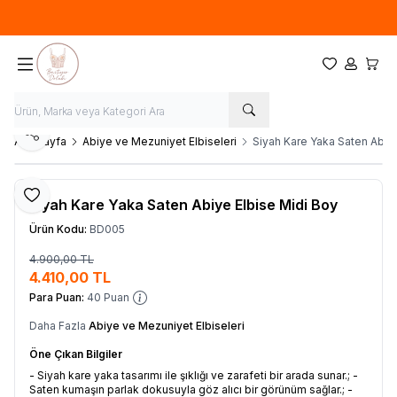
Tüm ürünlerde sepette %10 indirim
Favorilerim
Hesabım
Sepet
Paylaş
Ana Sayfa
Abiye ve Mezuniyet Elbiseleri
Siyah Kare Yaka Saten Abiy
Favoriye Ekle
Siyah Kare Yaka Saten Abiye Elbise Midi Boy
Ürün Kodu:
BD005
4.900,00
TL
Sepete Ekle
4.410,00
TL
Para Puan:
40
Puan
Daha Fazla
Abiye ve Mezuniyet Elbiseleri
Öne Çıkan Bilgiler
- Siyah kare yaka tasarımı ile şıklığı ve zarafeti bir arada sunar.; -
Saten kumaşın parlak dokusuyla göz alıcı bir görünüm sağlar.; -