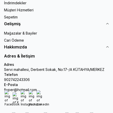
İndirimdekiler
Müşteri Hizmetleri
Sepetim
Gelişmiş
Mağazalar & Bayiler
Cari Ödeme
Hakkımızda
Adres & İletişim
Adres
Servi mahallesi, Derbent Sokak, No:17-/A KÜTAHYA/MERKEZ
Telefon
902742243306
E-Posta
fiyper@hotmail.com
Facebook
X
İnstagram
Youtube
Linkedin